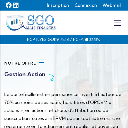
Aller au contenu principal
Liens du top
Inscription
Connexion
Webmail
FCP NYESIGUI
19 781,67 FCFA
32.93%
NOTRE OFFRE
Gestion Action
Le portefeuille est en permanence investi à hauteur de
70% au moins de ses actifs, hors titres d’OPCVM «
actions », en actions, et droits d’attribution ou de
souscription, cotés à la BRVM ou sur tout autre marché
réglementé en fonctionnement régulier et ouvert au